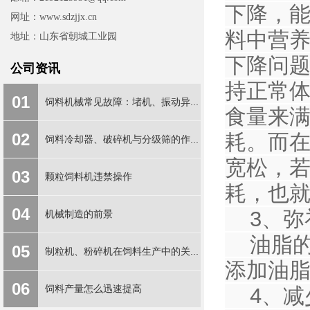
下降，
网址：www.sdzjjx.cn
料中营
地址：山东省朝城工业园
下降问题
公司资讯
持正常
01
饲料机械常见故障：堵机、振动异...
食量来
02
耗。而
饲料冷却器、破碎机与分级筛的作...
宽松，
03
颗粒饲料机违禁操作
耗，也
04
3、弥
机械制造的前景
油脂的
05
制粒机、粉碎机在饲料生产中的关...
添加油
06
饲料产量怎么迅速提高
4、减