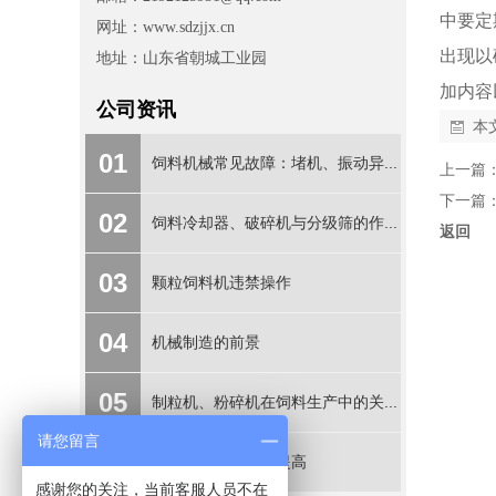
中要定
网址：www.sdzjjx.cn
出现以
地址：山东省朝城工业园
加内容
公司资讯
本
01
饲料机械常见故障：堵机、振动异...
上一篇
下一篇
02
饲料冷却器、破碎机与分级筛的作...
返回
03
颗粒饲料机违禁操作
04
机械制造的前景
05
制粒机、粉碎机在饲料生产中的关...
请您留言
06
饲料产量怎么迅速提高
感谢您的关注，当前客服人员不在