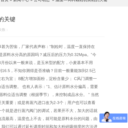
的关键
次数：
甚为苦恼，厂家代表声称：“制粒时，温度一直保持在
%，是原料水分高的原因吗？减压后的压力为0.32Mpa。”今
8月份以来一般来说，是玉米型的配方，小麦基本不用
6.5，不知你测得是否准确？目前一般量能加到2.5已
左右为宜； B配方增加面粉，淀粉含量少； C风门调整一
力适当调整。 也有人表示：“1、估计原料水分偏高，需要
器料位适当调整（根据季节），来控制成品水分。 ” 当然
关重要；或是将蒸汽进口改为2-3个；用户也可以查看
一个就是进行蒸汽阀门的调试，若果开不大，加大的话就
电流最高，温度也上不去，就可能是原料水分的问题，由
，我们可以通过延长调质时间和加大粉碎吸细度的方法进