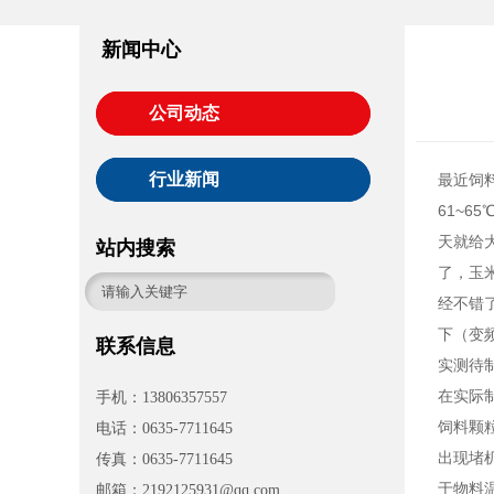
新闻中心
公司动态
行业新闻
最近饲
61~6
天就给
站内搜索
了，玉
经不错
下（变
联系信息
实测待
在实际
手机：13806357557
饲料颗
电话：0635-7711645
出现堵
传真：0635-7711645
于物料
邮箱：2192125931@qq.com