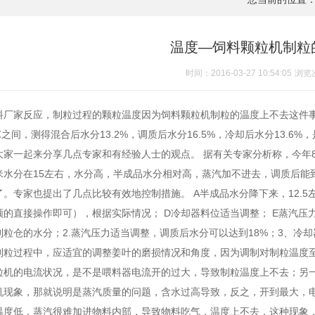
温度—饲料颗粒机制粒
时间：2016-03-27 10:54:05
浏览
料厂家反应，制粒过程的颗粒温度因为饲料颗粒机制粒的温度上不去这件事
5℃之间，测得混合后水分13.2%，调质后水分16.5%，冷却后水分13.6
大家一起来分享几点专家和有经验人士的观点。 据有关专家分析称，今年
米水分在15左右，水分高，半成品水分相对高，蒸汽加不进去，调质后能到1
了。专家也提出了几点比较有效地控制措施。 A半成品水分降下来，12.5
频的直接操作即可），根据实际情况； D冷却器料位适当调整； E蒸汽压
制粒仓的水分；2.蒸汽压力适当调整，调质后水分可以达到18%；3、冷却
制粒过程中，应适宜的调整姜叶的磨损情况和角度，因为调制对制粒温度至
粒机的电流状况，是不是喂料器电流开的过大，导致制粒温度上不去；另
机现象，那就说明是蒸汽质量的问题，含水过高导致，反之，开到最大，
温度低，蒸汽很难加进物料内部，导致物料吃气，温度上不去，这种现象